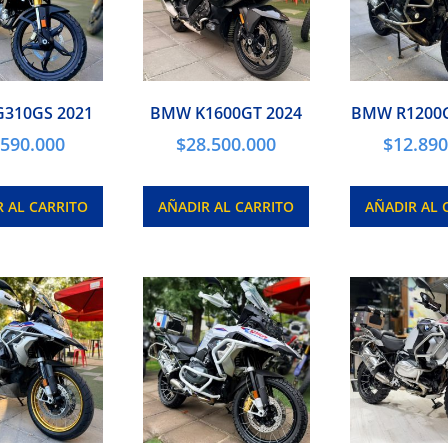
310GS 2021
BMW K1600GT 2024
BMW R1200G
.590.000
$
28.500.000
$
12.890
R AL CARRITO
AÑADIR AL CARRITO
AÑADIR AL 