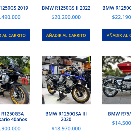
1250GS 2019
BMW R1250GS II 2022
BMW R1250GS
.490.000
$
20.290.000
$
22.190
R AL CARRITO
AÑADIR AL CARRITO
AÑADIR AL 
R1250GSA
BMW R1250GSA III
BMW R75/
sario 40años
2020
$
14.500
.900.000
$
18.970.000