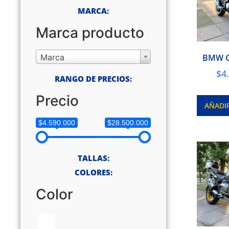
MARCA:
Marca producto
Marca
BMW G
$
4
RANGO DE PRECIOS:
Precio
AÑADI
$4.590.000
$28.500.000
TALLAS:
COLORES:
Color