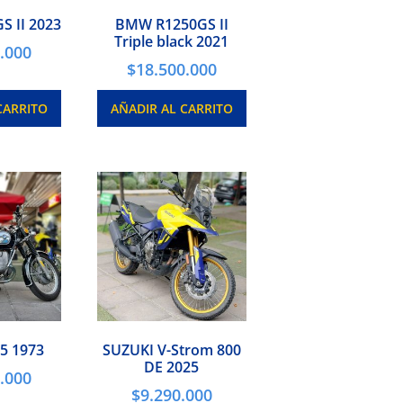
 II 2023
BMW R1250GS II
Triple black 2021
.000
$
18.500.000
CARRITO
AÑADIR AL CARRITO
5 1973
SUZUKI V-Strom 800
DE 2025
.000
$
9.290.000