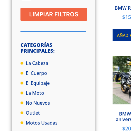
BMW R
LIMPIAR FILTROS
$
15
AÑADI
CATEGORÍAS
PRINCIPALES:
La Cabeza
El Cuerpo
El Equipaje
La Moto
No Nuevos
Outlet
BMW 
aniver
Motos Usadas
$
20