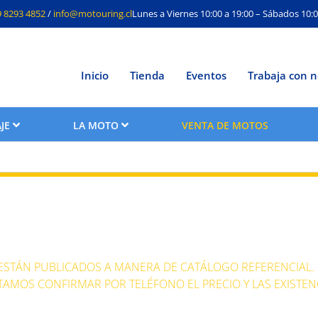
9 8293 4852
/
info@motouring.cl
Lunes a Viernes 10:00 a 19:00 – Sábados 10:0
Inicio
Tienda
Eventos
Trabaja con n
JE
LA MOTO
VENTA DE MOTOS
otos en venta
 ESTÁN PUBLICADOS A MANERA DE CATÁLOGO REFERENCIAL.
TAMOS CONFIRMAR POR TELÉFONO EL PRECIO Y LAS EXISTEN