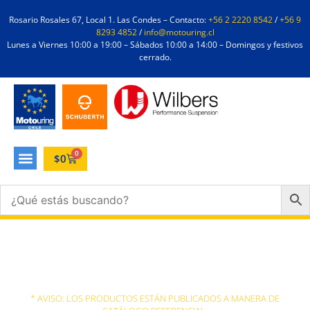
Rosario Rosales 67, Local 1. Las Condes – Contacto:
+56 2 2220 8542
/
+56 9
8293 4852
/
info@motouring.cl
Lunes a Viernes 10:00 a 19:00 – Sábados 10:00 a 14:00 – Domingos y festivos
cerrado.
0
$
0
Soportes Topcase
* AVISO: LOS PRODUCTOS ESTÁN PUBLICADOS A MANERA DE