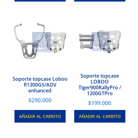
Soporte topcase
Soporte topcase Loboo
LOBOO
R1300GS/ADV
Tiger900RallyPro /
enhanced
1200GTPro
$
290.000
$
199.000
AÑADIR AL CARRITO
AÑADIR AL CARRITO