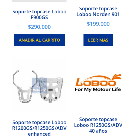
Soporte topcase
Soporte topcase Loboo
Loboo Norden 901
F900GS
$
199.000
$
290.000
AÑADIR AL CARRITO
LEER MÁS
Soporte topcase
Soporte topcase Loboo
Loboo R1250GS/ADV
R1200GS/R1250GS/ADV
40 años
enhanced