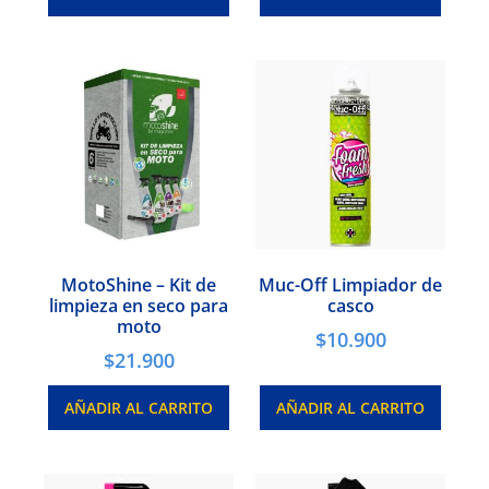
MotoShine – Kit de
Muc-Off Limpiador de
limpieza en seco para
casco
moto
$
10.900
$
21.900
AÑADIR AL CARRITO
AÑADIR AL CARRITO