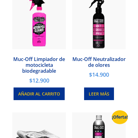
Muc-Off Limpiador de
Muc-Off Neutralizador
motocicleta
de olores
biodegradable
$
14.900
$
12.900
AÑADIR AL CARRITO
LEER MÁS
¡Oferta!