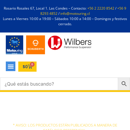
Rosario Rosales 67, Local 1. Las Condes – Contacto:
+56 2 2220 8542
/
+56 9
8293 4852
/
info@motouring.cl
Lunes a Viernes 10:00 a 19:00 – Sábados 10:00 a 14:00 – Domingos y festivos
cerrado.
0
$
0
Limpieza
* AVISO: LOS PRODUCTOS ESTÁN PUBLICADOS A MANERA DE