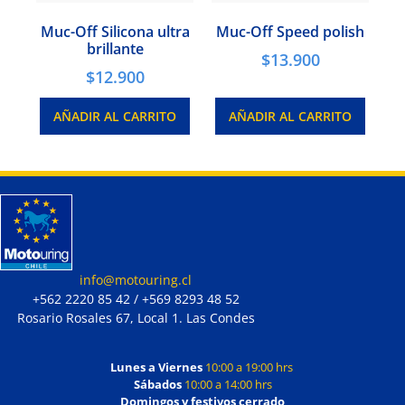
Muc-Off Silicona ultra
Muc-Off Speed polish
brillante
$
13.900
$
12.900
AÑADIR AL CARRITO
AÑADIR AL CARRITO
info@motouring.cl
+562 2220 85 42 / +569 8293 48 52
Rosario Rosales 67, Local 1. Las Condes
Lunes a Viernes
10:00 a 19:00 hrs
Sábados
10:00 a 14:00 hrs
Domingos y festivos cerrado