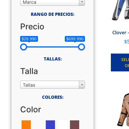
Marca
RANGO DE PRECIOS:
Precio
Clover 
$28.990
$699.990
$
TALLAS:
SEL
O
Talla
Tallas
COLORES:
Color