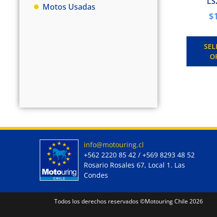
LS
Motos Usadas
$
SEL
O
info@motouring.cl
+562 2220 85 42 / +569 8293 48 52
Rosario Rosales 67, Local 1. Las
Condes
Todos los derechos reservados ©Motouring Chile 2026