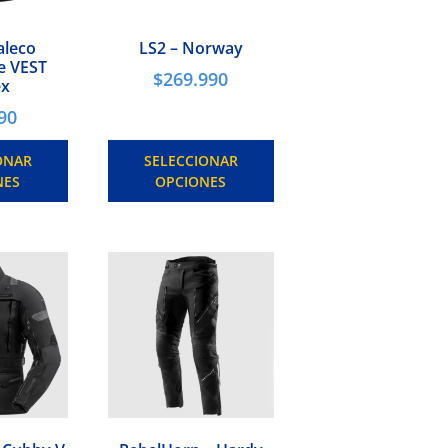
aleco
LS2 – Norway
te VEST
$
269.990
ex
90
ONAR
SELECCIONAR
NES
OPCIONES