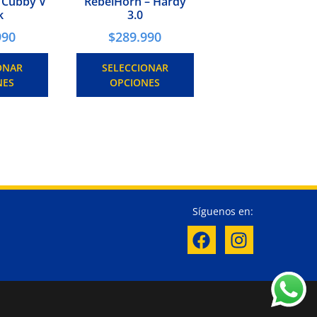
 Cubby V
RebelHorn – Hardy
k
3.0
990
$
289.990
ONAR
SELECCIONAR
NES
OPCIONES
Síguenos en: