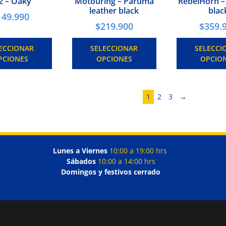
2 – Oaky
Motouring – Paruma
RebelHorn –
leather black
blac
149.990
$
219.900
$
359.
ECCIONAR
SELECCIONAR
SELECCI
PCIONES
OPCIONES
OPCIO
1
2
3
→
Lunes a Viernes
10:00 a 19:00 hrs
Sábados
10:00 a 14:00 hrs
Domingos y festivos cerrado