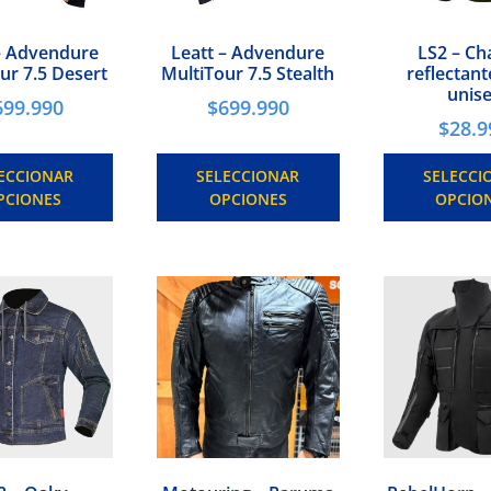
– Advendure
Leatt – Advendure
LS2 – Ch
ur 7.5 Desert
MultiTour 7.5 Stealth
reflectan
unis
699.990
$
699.990
$
28.9
ECCIONAR
SELECCIONAR
SELECCI
PCIONES
OPCIONES
OPCIO