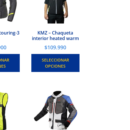
touring-3
KMZ – Chaqueta
interior heated warm
900
$
109.990
ONAR
SELECCIONAR
NES
OPCIONES