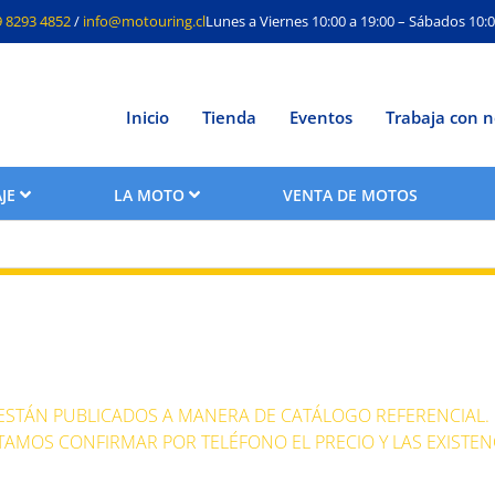
9 8293 4852
/
info@motouring.cl
Lunes a Viernes 10:00 a 19:00 – Sábados 10:0
Inicio
Tienda
Eventos
Trabaja con n
JE
LA MOTO
VENTA DE MOTOS
quetas hombre
 ESTÁN PUBLICADOS A MANERA DE CATÁLOGO REFERENCIAL.
TAMOS CONFIRMAR POR TELÉFONO EL PRECIO Y LAS EXISTEN