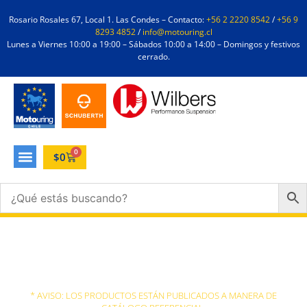
Rosario Rosales 67, Local 1. Las Condes – Contacto:
+56 2 2220 8542
/
+56 9
8293 4852
/
info@motouring.cl
Lunes a Viernes 10:00 a 19:00 – Sábados 10:00 a 14:00 – Domingos y festivos
cerrado.
0
$
0
freecom
* AVISO: LOS PRODUCTOS ESTÁN PUBLICADOS A MANERA DE