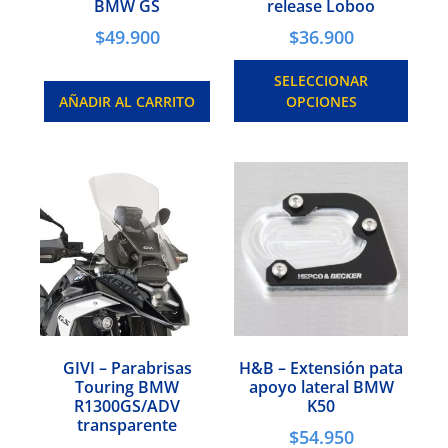
BMW GS
release Loboo
$
49.900
$
36.900
SELECCIONAR
AÑADIR AL CARRITO
OPCIONES
GIVI – Parabrisas
H&B – Extensión pata
Touring BMW
apoyo lateral BMW
R1300GS/ADV
K50
transparente
$
54.950