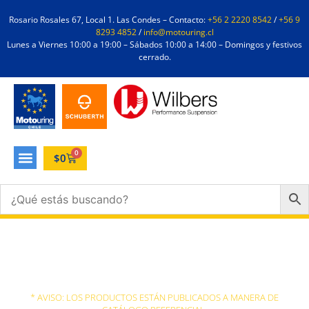
Rosario Rosales 67, Local 1. Las Condes – Contacto:
+56 2 2220 8542
/
+56 9
8293 4852
/
info@motouring.cl
Lunes a Viernes 10:00 a 19:00 – Sábados 10:00 a 14:00 – Domingos y festivos
cerrado.
0
$
0
BMW
* AVISO: LOS PRODUCTOS ESTÁN PUBLICADOS A MANERA DE