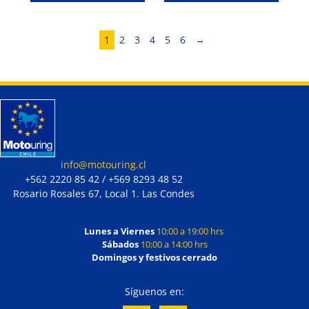
1
2
3
4
5
6
→
info@motouring.cl
+562 2220 85 42 / +569 8293 48 52
Rosario Rosales 67, Local 1. Las Condes
Lunes a Viernes
10:00 a 19:00 hrs
Sábados
10:00 a 14:00 hrs
Domingos y festivos cerrado
Síguenos en: