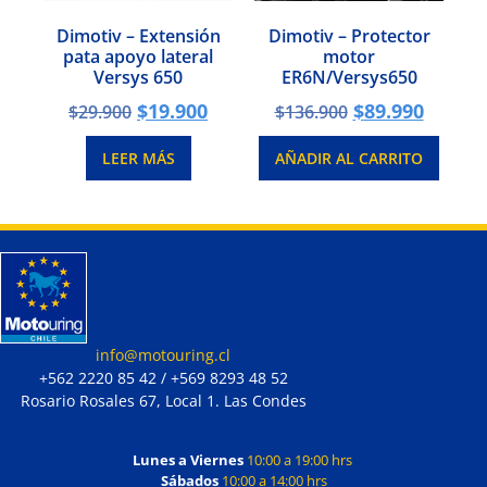
Dimotiv – Extensión
Dimotiv – Protector
pata apoyo lateral
motor
Versys 650
ER6N/Versys650
$
19.900
$
89.990
$
29.900
$
136.900
LEER MÁS
AÑADIR AL CARRITO
info@motouring.cl
+562 2220 85 42 / +569 8293 48 52
Rosario Rosales 67, Local 1. Las Condes
Lunes a Viernes
10:00 a 19:00 hrs
Sábados
10:00 a 14:00 hrs