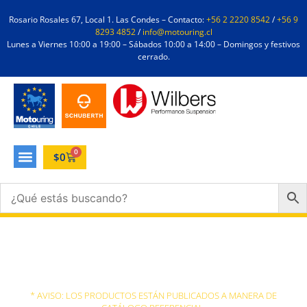
Rosario Rosales 67, Local 1. Las Condes – Contacto:
+56 2 2220 8542
/
+56 9
8293 4852
/
info@motouring.cl
Lunes a Viernes 10:00 a 19:00 – Sábados 10:00 a 14:00 – Domingos y festivos
cerrado.
0
$
0
VERSYS 650
* AVISO: LOS PRODUCTOS ESTÁN PUBLICADOS A MANERA DE