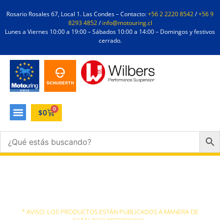
Rosario Rosales 67, Local 1. Las Condes – Contacto:
+56 2 2220 8542
/
+56 9
8293 4852
/
info@motouring.cl
Lunes a Viernes 10:00 a 19:00 – Sábados 10:00 a 14:00 – Domingos y festivos
cerrado.
0
$
0
Forma
* AVISO: LOS PRODUCTOS ESTÁN PUBLICADOS A MANERA DE