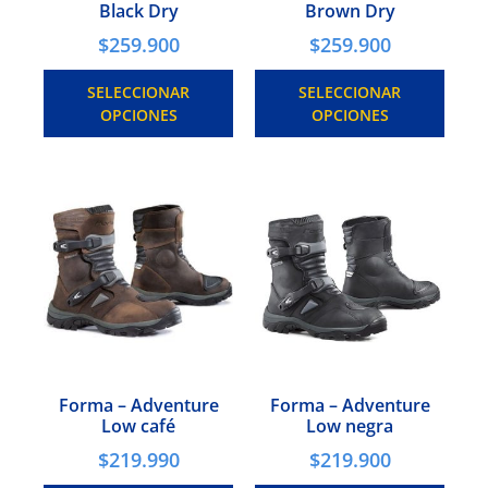
Black Dry
Brown Dry
$
259.900
$
259.900
SELECCIONAR
SELECCIONAR
OPCIONES
OPCIONES
Forma – Adventure
Forma – Adventure
Low café
Low negra
$
219.990
$
219.900