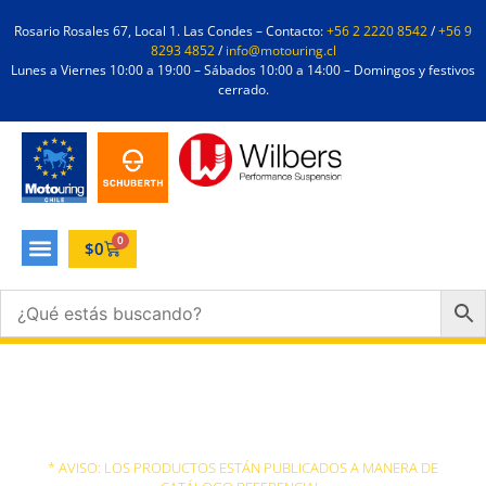
Rosario Rosales 67, Local 1. Las Condes – Contacto:
+56 2 2220 8542
/
+56 9
8293 4852
/
info@motouring.cl
Lunes a Viernes 10:00 a 19:00 – Sábados 10:00 a 14:00 – Domingos y festivos
cerrado.
0
$
0
Ricoel
* AVISO: LOS PRODUCTOS ESTÁN PUBLICADOS A MANERA DE