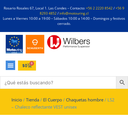
Rosario Rosales 67, Local 1. Las Condes – Contacto:
+56 2 2220 8542
/
+56 9
8293 4852
/
info@motouring.cl
Lunes a Viernes 10:00 a 19:00 – Sábados 10:00 a 14:00 – Domingos y festivos
cerrado.
0
$
0
Inicio
/
Tienda
/
El Cuerpo
/
Chaquetas hombre
/ LS2
– Chaleco reflectante VEST unisex