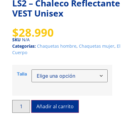
LS2 – Chaleco Reflectante
VEST Unisex
$
28.990
SKU
N/A
Categorías:
Chaquetas hombre
,
Chaquetas mujer
,
El
Cuerpo
Talla
Añadir al carrito