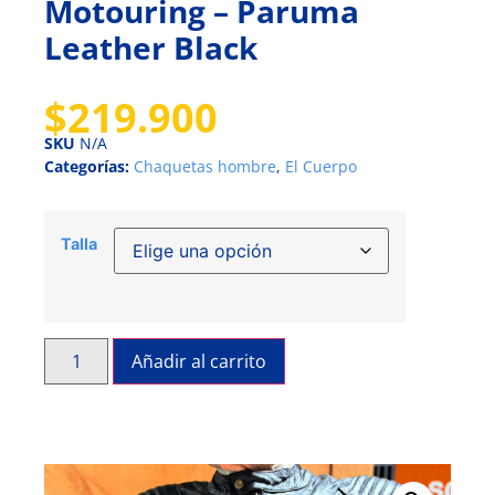
Motouring – Paruma
Leather Black
$
219.900
SKU
N/A
Categorías:
Chaquetas hombre
,
El Cuerpo
Talla
Añadir al carrito