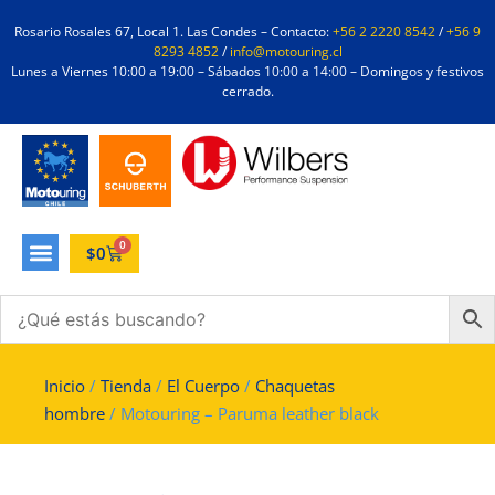
Rosario Rosales 67, Local 1. Las Condes – Contacto:
+56 2 2220 8542
/
+56 9
8293 4852
/
info@motouring.cl
Lunes a Viernes 10:00 a 19:00 – Sábados 10:00 a 14:00 – Domingos y festivos
cerrado.
0
$
0
Inicio
/
Tienda
/
El Cuerpo
/
Chaquetas
hombre
/ Motouring – Paruma leather black