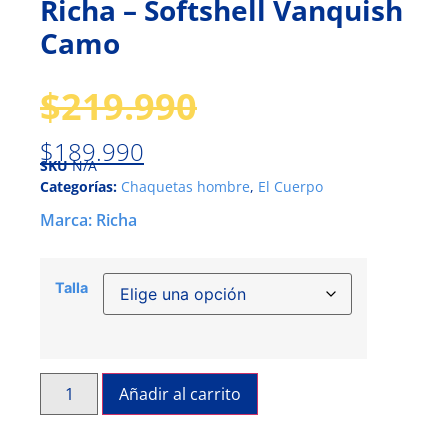
Richa – Softshell Vanquish
Camo
$
219.990
$
189.990
SKU
N/A
Categorías:
Chaquetas hombre
,
El Cuerpo
Marca:
Richa
Talla
Añadir al carrito