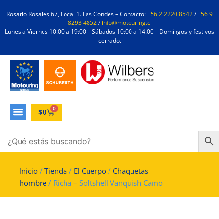
Rosario Rosales 67, Local 1. Las Condes – Contacto:
+56 2 2220 8542
/
+56 9
8293 4852
/
info@motouring.cl
Lunes a Viernes 10:00 a 19:00 – Sábados 10:00 a 14:00 – Domingos y festivos
cerrado.
0
$
0
Inicio
/
Tienda
/
El Cuerpo
/
Chaquetas
hombre
/ Richa – Softshell Vanquish Camo