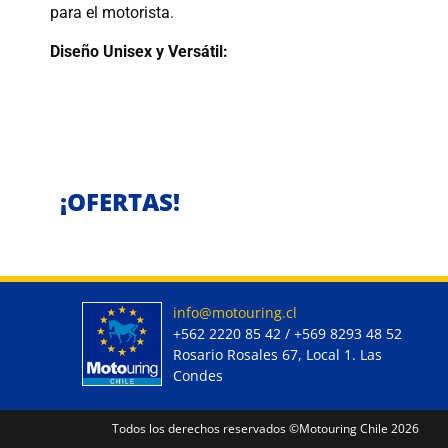
para el motorista.
Diseño Unisex y Versátil:
¡OFERTAS!
info@motouring.cl
+562 2220 85 42 / +569 8293 48 52
Rosario Rosales 67, Local 1. Las
Condes
Todos los derechos reservados ©Motouring Chile 2026