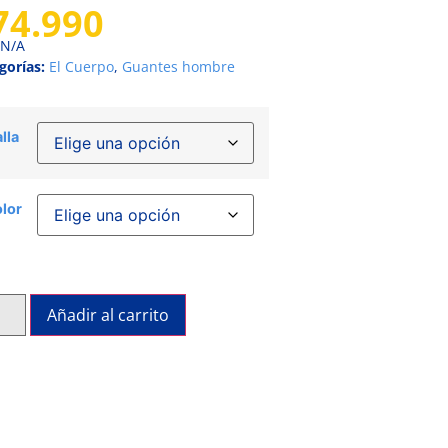
74.990
N/A
gorías:
El Cuerpo
,
Guantes hombre
lla
lor
Añadir al carrito