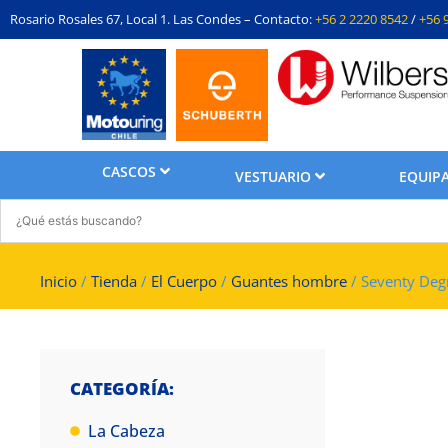
Rosario Rosales 67, Local 1. Las Condes – Contacto:
+56 2 2220 8542
/
+56 
CASCOS
VESTUARIO
EQUIPA
Inicio
/
Tienda
/
El Cuerpo
/
Guantes hombre
/ Seventy Deg
CATEGORÍA:
La Cabeza