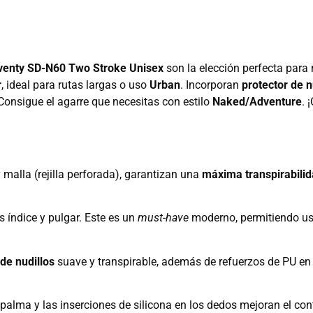
venty SD-N60 Two Stroke Unisex
son la elección perfecta para
r
, ideal para rutas largas o uso
Urban
. Incorporan
protector de n
. Consigue el agarre que necesitas con estilo
Naked/Adventure
. 
alla (rejilla perforada), garantizan una
máxima transpirabili
 índice y pulgar. Este es un
must-have
moderno, permitiendo usa
 de nudillos
suave y transpirable, además de refuerzos de PU en 
alma y las inserciones de silicona en los dedos mejoran el contro