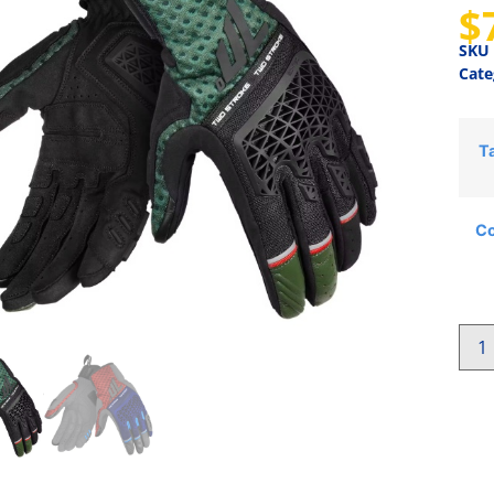
$
SKU
Cate
Ta
Co