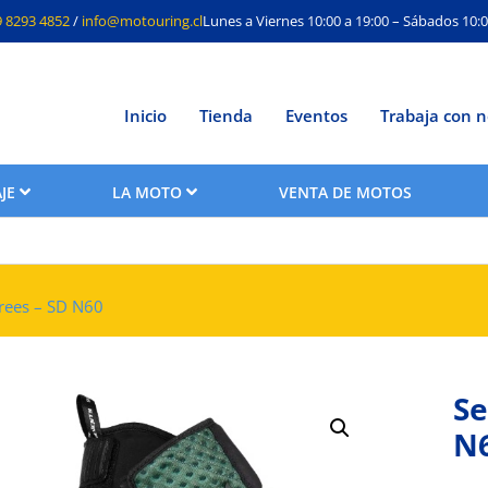
9 8293 4852
/
info@motouring.cl
Lunes a Viernes 10:00 a 19:00 – Sábados 10:0
Inicio
Tienda
Eventos
Trabaja con n
JE
LA MOTO
VENTA DE MOTOS
rees – SD N60
Se
N