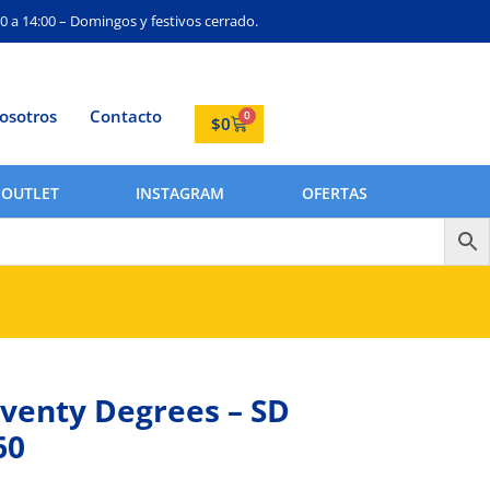
0 a 14:00 – Domingos y festivos cerrado.
osotros
Contacto
0
$
0
OUTLET
INSTAGRAM
OFERTAS
venty Degrees – SD
60