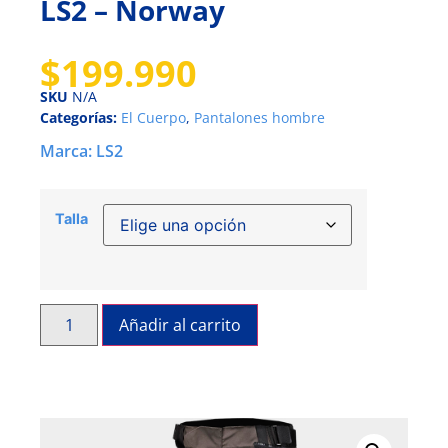
LS2 – Norway
$
199.990
SKU
N/A
Categorías:
El Cuerpo
,
Pantalones hombre
Marca:
LS2
Talla
Añadir al carrito