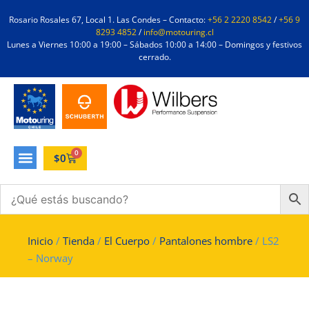
Rosario Rosales 67, Local 1. Las Condes – Contacto:
+56 2 2220 8542
/
+56 9
8293 4852
/
info@motouring.cl
Lunes a Viernes 10:00 a 19:00 – Sábados 10:00 a 14:00 – Domingos y festivos
cerrado.
0
$
0
Inicio
/
Tienda
/
El Cuerpo
/
Pantalones hombre
/ LS2
– Norway