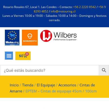
Rosario Rosales 67, Local 1. Las Condes – Contacto:
+56 2 2220 8542
/
+56 9
8293 4852
/
info@motouring.cl
Lunes a Viernes 10:00 a 19:00 – Sábados 10:00 a 14:00 – Domingos y festivos
cerrado.
0
$
0
Inicio
/
Tienda
/
El Equipaje
/
Accesorios
/
Cintas de
Amarre
/ EPTEM – Cintas de equipaje 45cm / 100cm