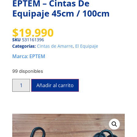
EPTEM – Cintas De
Equipaje 45cm / 100cm
$
19.990
SKU
531161396
Categorías:
Cintas de Amarre
,
El Equipaje
Marca:
EPTEM
99 disponibles
Añadir al carrito