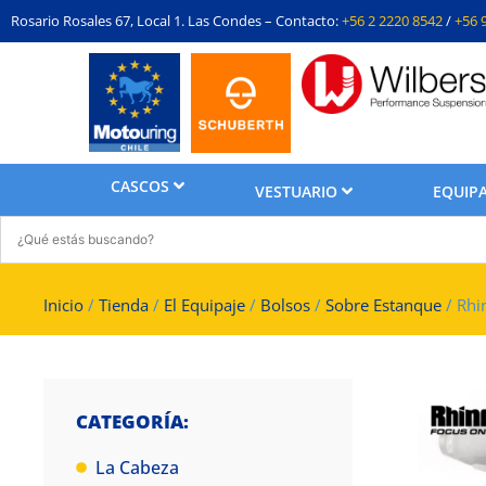
Rosario Rosales 67, Local 1. Las Condes – Contacto:
+56 2 2220 8542
/
+56 
CASCOS
VESTUARIO
EQUIPA
Inicio
/
Tienda
/
El Equipaje
/
Bolsos
/
Sobre Estanque
/ Rhi
CATEGORÍA:
La Cabeza