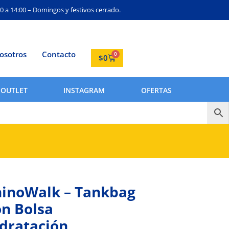
0 a 14:00 – Domingos y festivos cerrado.
osotros
Contacto
0
$
0
OUTLET
INSTAGRAM
OFERTAS
inoWalk – Tankbag
n Bolsa
dratación