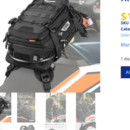
$
SKU
Cate
Sobr
Mar
1 di
Añ