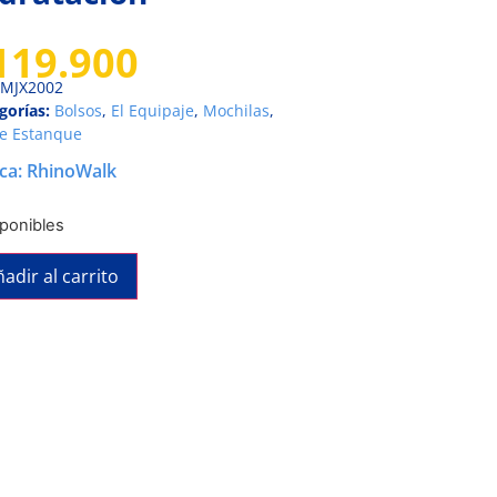
119.900
MJX2002
gorías:
Bolsos
,
El Equipaje
,
Mochilas
,
e Estanque
ca:
RhinoWalk
sponibles
adir al carrito