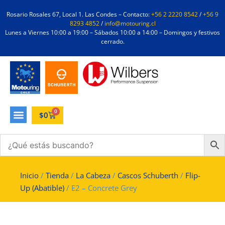
Rosario Rosales 67, Local 1. Las Condes – Contacto:
+56 2 2220 8542
/
+56 9
8293 4852
/
info@motouring.cl
Lunes a Viernes 10:00 a 19:00 – Sábados 10:00 a 14:00 – Domingos y festivos
cerrado.
0
$
0
Inicio
/
Tienda
/
La Cabeza
/
Cascos Schuberth
/
Flip-
Up (Abatible)
/ E2 – Concrete Grey