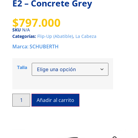
E2 – Concrete Grey
$
797.000
SKU
N/A
Categorías:
Flip-Up (Abatible)
,
La Cabeza
Marca:
SCHUBERTH
Talla
Añadir al carrito