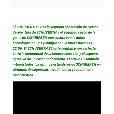
El SCHUBERTH E2 es la segunda generación de cascos
de aventura de SCHUBERTH y el segundo casco de la
gama de SCHUBERTH que cuenta con la doble
homologación P/J y cumple con la nueva norma ECE
22.06. El SCHUBERTH E2 es la combinación perfecta
entre la comodidad de la famosa serie «C» y el aspecto
agresivo de un casco todoterreno. El nuevo E2 también
integra todos los últimos estándares de SCHUBERTH en
términos de seguridad, aerodinámica y rendimiento
aeroacústico.