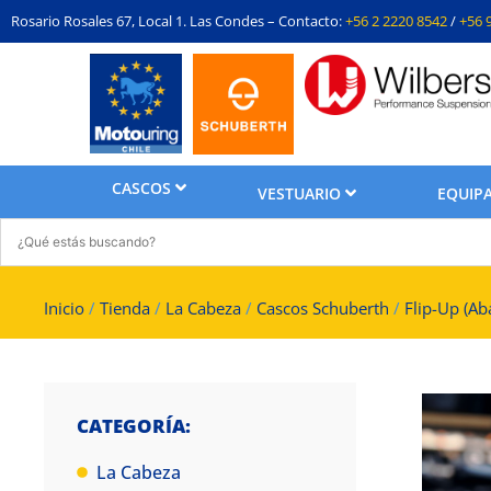
Rosario Rosales 67, Local 1. Las Condes – Contacto:
+56 2 2220 8542
/
+56 
CASCOS
VESTUARIO
EQUIPA
Inicio
/
Tienda
/
La Cabeza
/
Cascos Schuberth
/
Flip-Up (Aba
CATEGORÍA:
La Cabeza