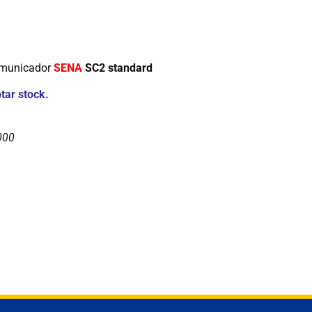
comunicador
SENA
SC2 standard
tar stock.
000