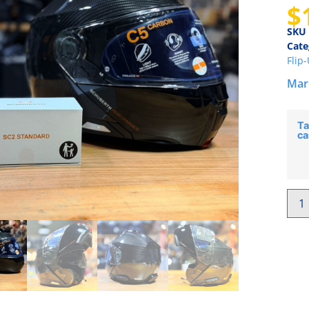
$
SKU
Cate
Flip
Mar
Ta
ca