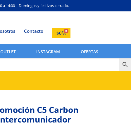
0 a 14:00 – Domingos y festivos cerrado.
osotros
Contacto
0
$
0
OUTLET
INSTAGRAM
OFERTAS
omoción C5 Carbon
Intercomunicador