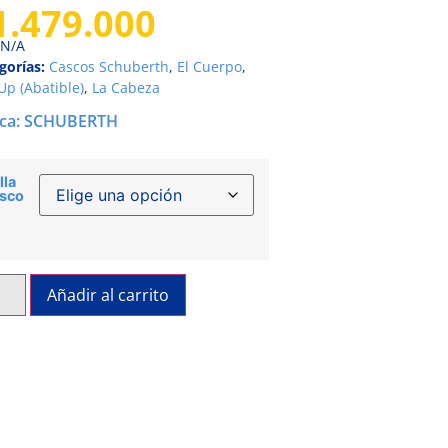
1.479.000
N/A
gorías:
Cascos Schuberth
,
El Cuerpo
,
-Up (Abatible)
,
La Cabeza
ca:
SCHUBERTH
lla
sco
Añadir al carrito