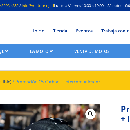
9 8293 4852
/
info@motouring.cl
Lunes a Viernes 10:00 a 19:00 – Sábados 10:0
Inicio
Tienda
Eventos
Trabaja con n
JE
LA MOTO
VENTA DE MOTOS
tible)
/ Promoción C5 Carbon + intercomunicador
Pr
+ 