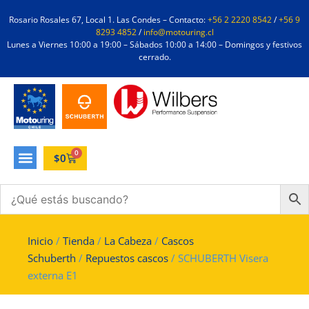
Rosario Rosales 67, Local 1. Las Condes – Contacto:
+56 2 2220 8542
/
+56 9
8293 4852
/
info@motouring.cl
Lunes a Viernes 10:00 a 19:00 – Sábados 10:00 a 14:00 – Domingos y festivos
cerrado.
0
$
0
Inicio
/
Tienda
/
La Cabeza
/
Cascos
Schuberth
/
Repuestos cascos
/ SCHUBERTH Visera
externa E1