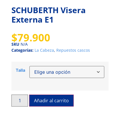
SCHUBERTH Visera
Externa E1
$
79.900
SKU
N/A
Categorías:
La Cabeza
,
Repuestos cascos
Talla
Añadir al carrito