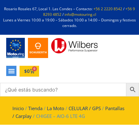
Rosario Rosales 67, Local 1. Las Condes – Contacto:
+56 2 2220 8542
/
+56 9
8293 4852
/
info@motouring.cl
Lunes a Viernes 10:00 a 19:00 – Sábados 10:00 a 14:00 – Domingos y festivos
cerrado.
0
$
0
Inicio
/
Tienda
/
La Moto
/
CELULAR / GPS
/
Pantallas
/ Carplay
/ CHIGEE – AIO-6 LTE 4G