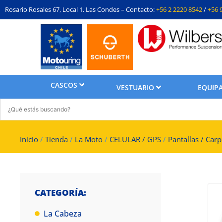
Rosario Rosales 67, Local 1. Las Condes – Contacto:
+56 2 2220 8542
/
+56 
CASCOS
VESTUARIO
EQUIPA
Inicio
/
Tienda
/
La Moto
/
CELULAR / GPS
/
Pantallas / Carp
CATEGORÍA:
La Cabeza