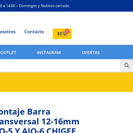
0 a 14:00 – Domingos y festivos cerrado.
osotros
Contacto
0
$
0
OUTLET
INSTAGRAM
OFERTAS
ntaje Barra
ansversal 12-16mm
O-5 Y AIO-6 CHIGEE