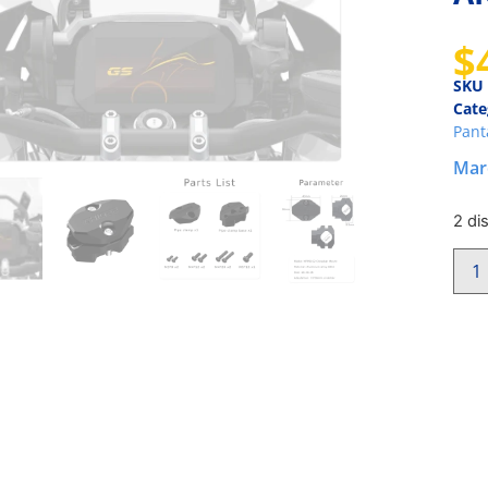
$
SKU
Cate
Pant
Mar
2 di