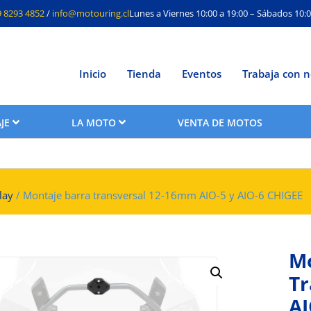
9 8293 4852
/
info@motouring.cl
Lunes a Viernes 10:00 a 19:00 – Sábados 10:0
Inicio
Tienda
Eventos
Trabaja con n
JE
LA MOTO
VENTA DE MOTOS
lay
/ Montaje barra transversal 12-16mm AIO-5 y AIO-6 CHIGEE
Mo
Tr
AI