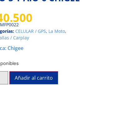
40.500
MFP0022
gorías:
CELULAR / GPS
,
La Moto
,
allas / Carplay
ca:
Chigee
sponibles
Añadir al carrito