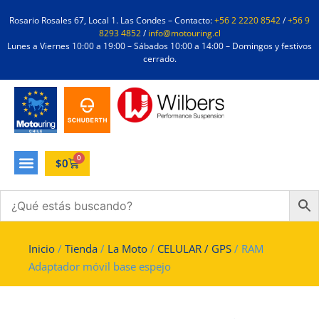
Rosario Rosales 67, Local 1. Las Condes – Contacto:
+56 2 2220 8542
/
+56 9
8293 4852
/
info@motouring.cl
Lunes a Viernes 10:00 a 19:00 – Sábados 10:00 a 14:00 – Domingos y festivos
cerrado.
0
$
0
Inicio
/
Tienda
/
La Moto
/
CELULAR / GPS
/ RAM
Adaptador móvil base espejo