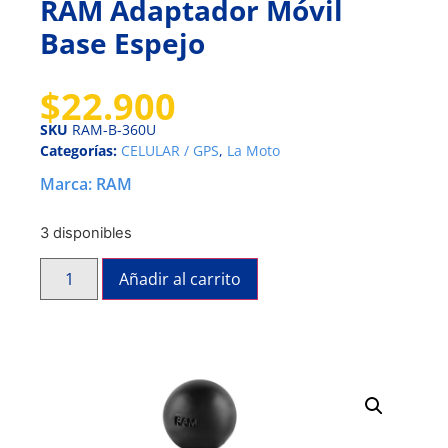
RAM Adaptador Móvil
Base Espejo
$
22.900
SKU
RAM-B-360U
Categorías:
CELULAR / GPS
,
La Moto
Marca:
RAM
3 disponibles
Añadir al carrito