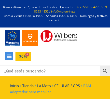
Rosario Rosales 67, Local 1. Las Condes – Contacto:
+56 2 2220 8542
/
+56 9
8293 4852
/
info@motouring.cl
Lunes a Viernes 10:00 a 19:00 – Sábados 10:00 a 14:00 – Domingos y festivos
cerrado.
0
$
0
Inicio
/
Tienda
/
La Moto
/
CELULAR / GPS
/ RAM
Adaptador para manillar