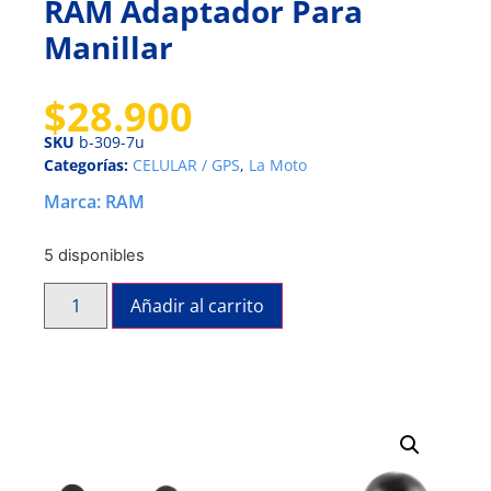
RAM Adaptador Para
Manillar
$
28.900
SKU
b-309-7u
Categorías:
CELULAR / GPS
,
La Moto
Marca:
RAM
5 disponibles
Añadir al carrito