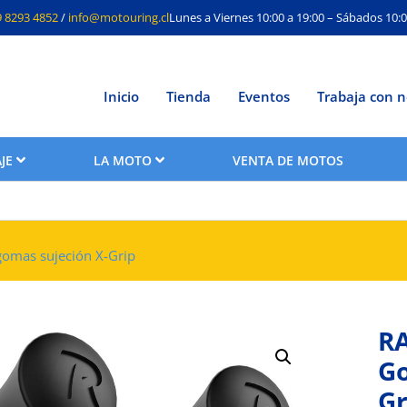
9 8293 4852
/
info@motouring.cl
Lunes a Viernes 10:00 a 19:00 – Sábados 10:0
Inicio
Tienda
Eventos
Trabaja con n
JE
LA MOTO
VENTA DE MOTOS
omas sujeción X-Grip
R
Go
Gr