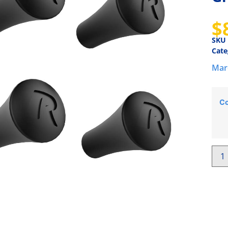
$
SKU
Cate
Mar
Co