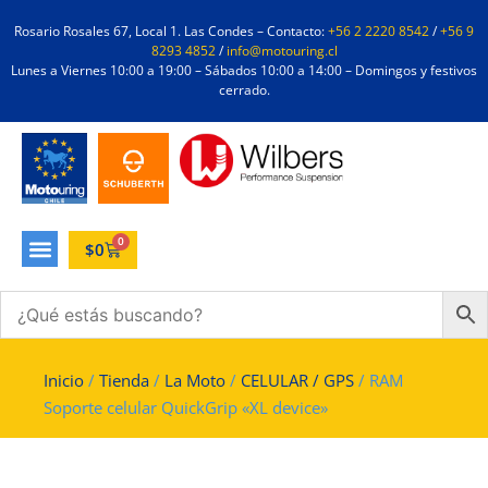
Rosario Rosales 67, Local 1. Las Condes – Contacto:
+56 2 2220 8542
/
+56 9
8293 4852
/
info@motouring.cl
Lunes a Viernes 10:00 a 19:00 – Sábados 10:00 a 14:00 – Domingos y festivos
cerrado.
0
$
0
Inicio
/
Tienda
/
La Moto
/
CELULAR / GPS
/ RAM
Soporte celular QuickGrip «XL device»