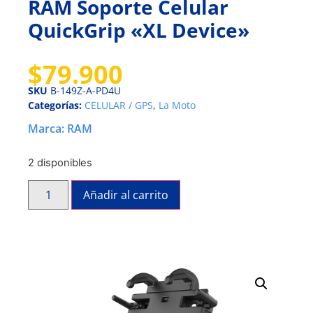
RAM Soporte Celular
QuickGrip «XL Device»
$
79.900
SKU
B-149Z-A-PD4U
Categorías:
CELULAR / GPS
,
La Moto
Marca:
RAM
2 disponibles
Añadir al carrito