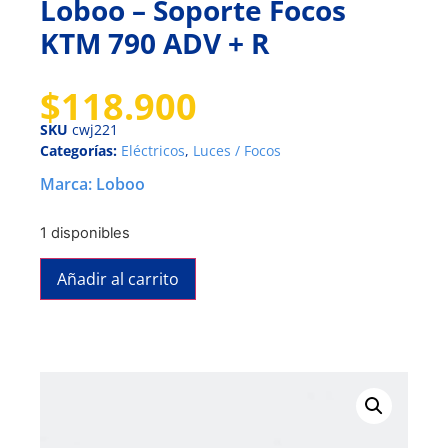
Loboo – Soporte Focos
KTM 790 ADV + R
$
118.900
SKU
cwj221
Categorías:
Eléctricos
,
Luces / Focos
Marca:
Loboo
1 disponibles
Añadir al carrito