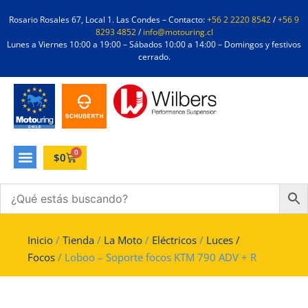
Rosario Rosales 67, Local 1. Las Condes – Contacto:
+56 2 2220 8542
/
+56 9
8293 4852
/
info@motouring.cl
Lunes a Viernes 10:00 a 19:00 – Sábados 10:00 a 14:00 – Domingos y festivos
cerrado.
0
$
0
Inicio
/
Tienda
/
La Moto
/
Eléctricos
/
Luces /
Focos
/ Loboo – Soporte focos KTM 790 ADV + R