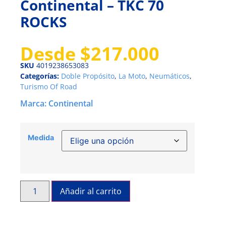
Continental – TKC 70
ROCKS
Desde
$
217.000
SKU
4019238653083
Categorías:
Doble Propósito
,
La Moto
,
Neumáticos
,
Turismo Of Road
Marca:
Continental
Medida
Añadir al carrito