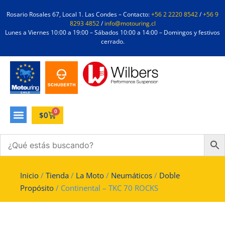
Rosario Rosales 67, Local 1. Las Condes – Contacto:
+56 2 2220 8542
/
+56 9
8293 4852
/
info@motouring.cl
Lunes a Viernes 10:00 a 19:00 – Sábados 10:00 a 14:00 – Domingos y festivos
cerrado.
0
$
0
Inicio
/
Tienda
/
La Moto
/
Neumáticos
/
Doble
Propósito
/ Continental – TKC 70 ROCKS