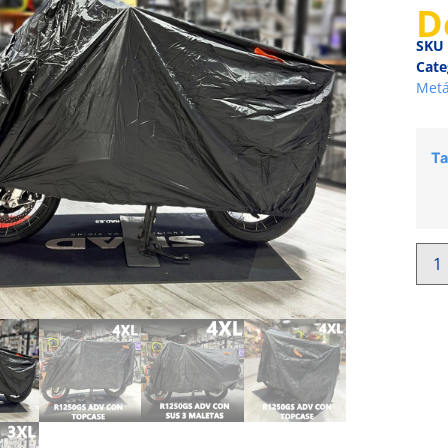
D
SKU
Cate
Metá
Ta