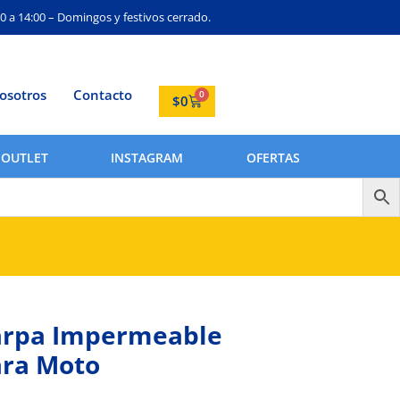
0 a 14:00 – Domingos y festivos cerrado.
osotros
Contacto
0
$
0
OUTLET
INSTAGRAM
OFERTAS
arpa Impermeable
ra Moto