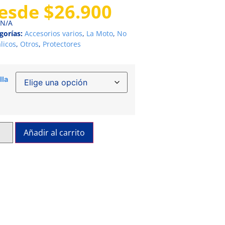
esde
$
26.900
N/A
gorías:
Accesorios varios
,
La Moto
,
No
licos
,
Otros
,
Protectores
lla
Añadir al carrito