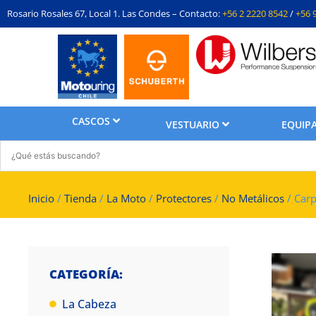
Rosario Rosales 67, Local 1. Las Condes – Contacto:
+56 2 2220 8542
/
+56 
CASCOS
VESTUARIO
EQUIPA
Inicio
/
Tienda
/
La Moto
/
Protectores
/
No Metálicos
/ Car
CATEGORÍA:
La Cabeza