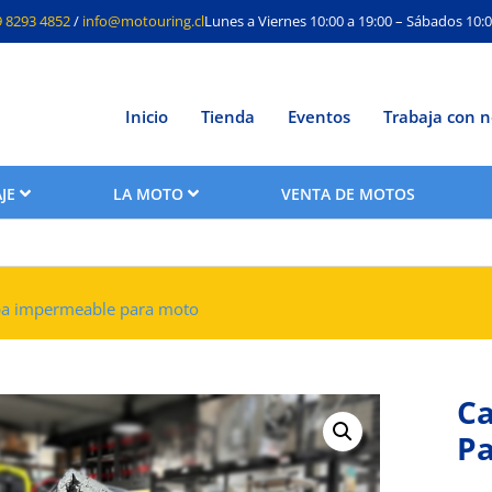
9 8293 4852
/
info@motouring.cl
Lunes a Viernes 10:00 a 19:00 – Sábados 10:0
Inicio
Tienda
Eventos
Trabaja con n
JE
LA MOTO
VENTA DE MOTOS
pa impermeable para moto
C
Pa