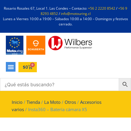
Rosario Rosales 67, Local 1. Las Condes – Contacto:
+56 2 2220 8542
/
+56 9
8293 4852
/
info@motouring.cl
Lunes a Viernes 10:00 a 19:00 – Sábados 10:00 a 14:00 – Domingos y festivos
cerrado.
0
$
0
Inicio
/
Tienda
/
La Moto
/
Otros
/
Accesorios
varios
/ Insta360 – Batería cámara X5