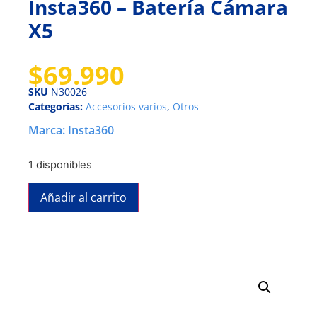
Insta360 – Batería Cámara
X5
$
69.990
SKU
N30026
Categorías:
Accesorios varios
,
Otros
Marca:
Insta360
1 disponibles
Añadir al carrito