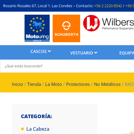
Rosario Rosales 67, Local 1. Las Condes – Contacto:
+56 2 2220 8542
/
+56 
CASCOS
VESTUARIO
EQUIPA
Inicio
/
Tienda
/
La Moto
/
Protectores
/
No Metálicos
/ RADI
CATEGORÍA:
La Cabeza