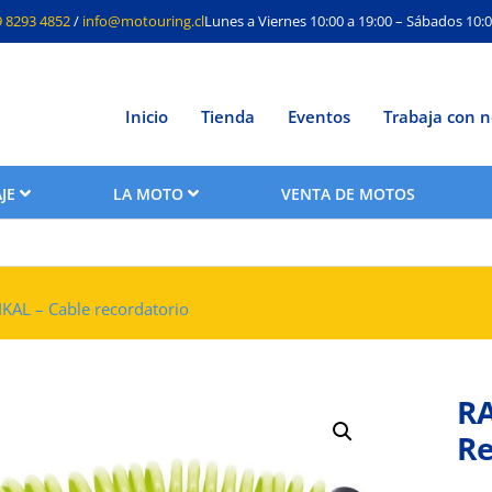
9 8293 4852
/
info@motouring.cl
Lunes a Viernes 10:00 a 19:00 – Sábados 10:0
Inicio
Tienda
Eventos
Trabaja con n
JE
LA MOTO
VENTA DE MOTOS
KAL – Cable recordatorio
RA
Re