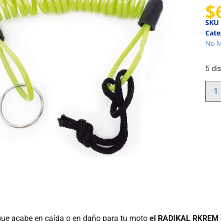
$
SKU
Cate
No M
5 di
y que acabe en caída o en daño para tu moto
el RADIKAL RKREM es