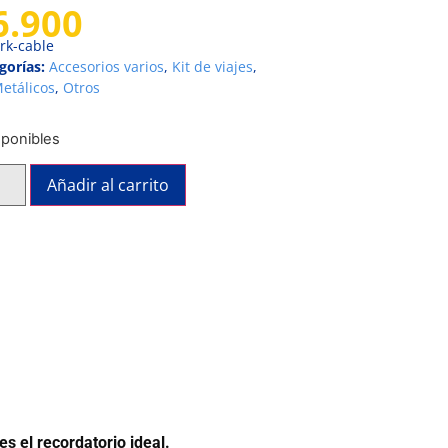
6.900
rk-cable
gorías:
Accesorios varios
,
Kit de viajes
,
etálicos
,
Otros
sponibles
Añadir al carrito
 el recordatorio ideal.