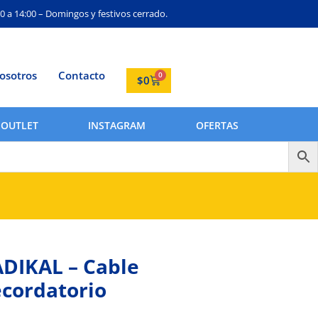
0 a 14:00 – Domingos y festivos cerrado.
osotros
Contacto
0
$
0
OUTLET
INSTAGRAM
OFERTAS
DIKAL – Cable
cordatorio