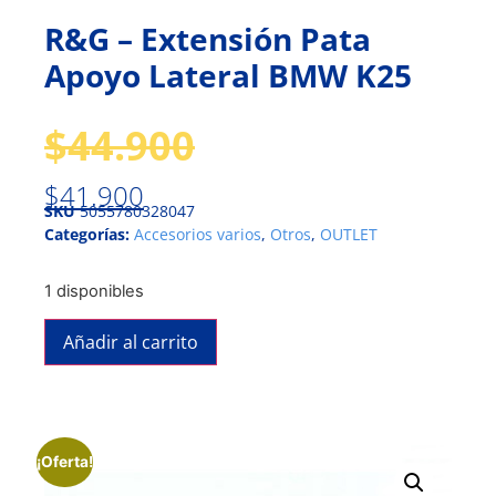
R&G – Extensión Pata
Apoyo Lateral BMW K25
$
44.900
$
41.900
SKU
5055780328047
Categorías:
Accesorios varios
,
Otros
,
OUTLET
1 disponibles
Añadir al carrito
¡Oferta!