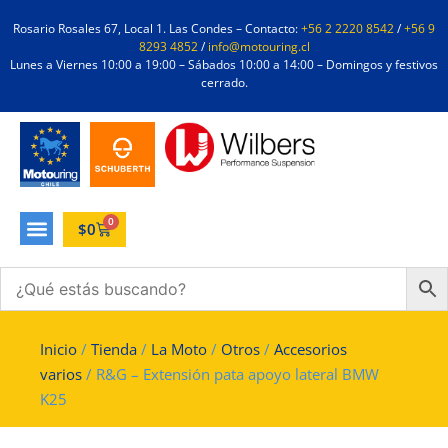
Rosario Rosales 67, Local 1. Las Condes – Contacto:
+56 2 2220 8542
/
+56 9
8293 4852
/
info@motouring.cl
Lunes a Viernes 10:00 a 19:00 – Sábados 10:00 a 14:00 – Domingos y festivos
cerrado.
0
$
0
Inicio
/
Tienda
/
La Moto
/
Otros
/
Accesorios
varios
/ R&G – Extensión pata apoyo lateral BMW
K25