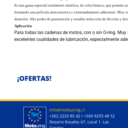
Es una grasa especial totalmente sintética, de color blanco, que permite 
formando una película anticorrosiva y extremadamente adherente. Muy estab
duración. Alto poder de penetración y notable reducción de fricción y des
Aplicación
Para todas las cadenas de motos, con o sin O-ring. Muy 
excelentes cualidades de lubricación, especialmente ad
¡OFERTAS!
info@motouring.cl
+562 2220 85 42 / +569 8293 48 52
Rosario Rosales 67, Local 1. Las
Condes