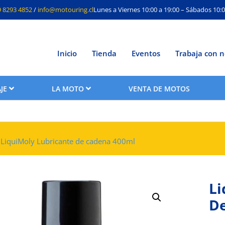
9 8293 4852
/
info@motouring.cl
Lunes a Viernes 10:00 a 19:00 – Sábados 10:0
Inicio
Tienda
Eventos
Trabaja con n
JE
LA MOTO
VENTA DE MOTOS
 LiquiMoly Lubricante de cadena 400ml
Li
D