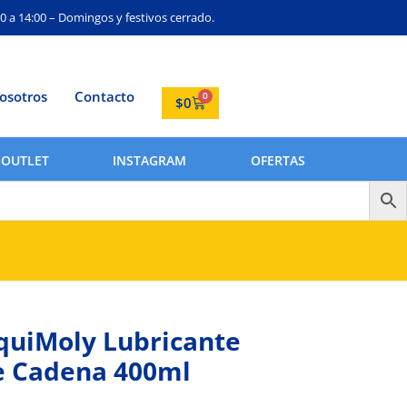
0 a 14:00 – Domingos y festivos cerrado.
osotros
Contacto
0
$
0
OUTLET
INSTAGRAM
OFERTAS
quiMoly Lubricante
e Cadena 400ml