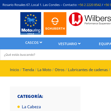
Rosario Rosales 67, Local 1. Las Condes – Contacto:
+56 2 2220 8542
/
+56 
CASCOS
VESTUARIO
EQUIPA
Inicio
/
Tienda
/
La Moto
/
Otros
/
Lubricantes de cadenas
/
CATEGORÍA:
La Cabeza