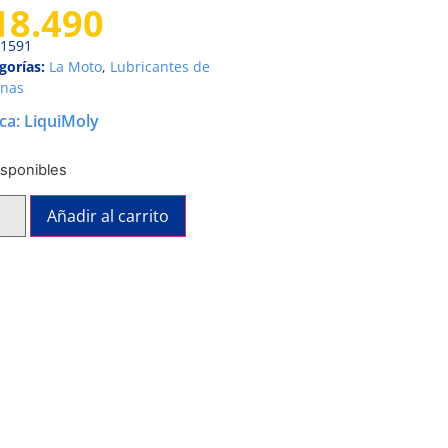
18.490
1591
gorías:
La Moto
,
Lubricantes de
nas
ca:
LiquiMoly
isponibles
Añadir al carrito