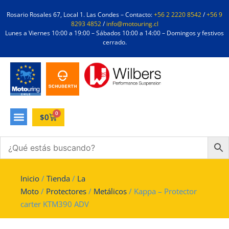
Rosario Rosales 67, Local 1. Las Condes – Contacto:
+56 2 2220 8542
/
+56 9
8293 4852
/
info@motouring.cl
Lunes a Viernes 10:00 a 19:00 – Sábados 10:00 a 14:00 – Domingos y festivos
cerrado.
0
$
0
Inicio
/
Tienda
/
La
Moto
/
Protectores
/
Metálicos
/ Kappa – Protector
carter KTM390 ADV