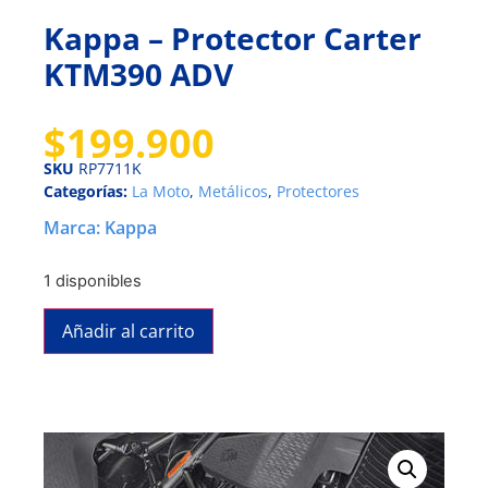
Kappa – Protector Carter
KTM390 ADV
$
199.900
SKU
RP7711K
Categorías:
La Moto
,
Metálicos
,
Protectores
Marca:
Kappa
1 disponibles
Añadir al carrito