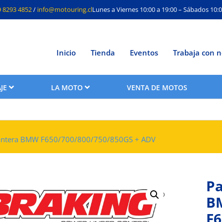
9 8293 4852
/
info@motouring.cl
Lunes a Viernes 10:00 a 19:00 – Sábados 10:0
Inicio
Tienda
Eventos
Trabaja con n
JE
LA MOTO
VENTA DE MOTOS
elantera BMW F650/700/800/750/850GS + ADV
Pa
B
F6