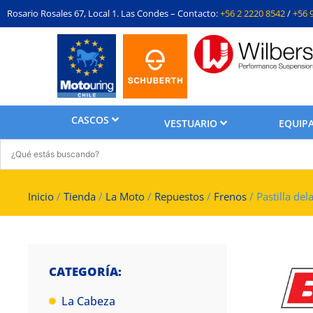
Rosario Rosales 67, Local 1. Las Condes – Contacto:
+56 2 2220 8542
/
+56 
CASCOS
VESTUARIO
EQUIPA
Inicio
/
Tienda
/
La Moto
/
Repuestos
/
Frenos
/ Pastilla d
CATEGORÍA:
La Cabeza