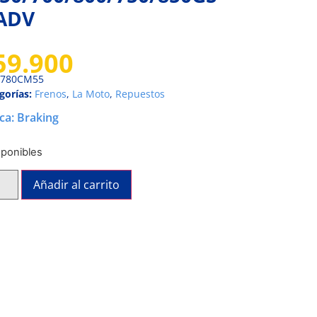
 ADV
59.900
780CM55
gorías:
Frenos
,
La Moto
,
Repuestos
ca:
Braking
sponibles
Añadir al carrito