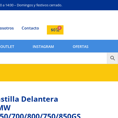
0 a 14:00 – Domingos y festivos cerrado.
osotros
Contacto
0
$
0
OUTLET
INSTAGRAM
OFERTAS
stilla Delantera
MW
50/700/800/750/850GS