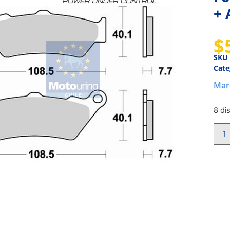
+
$
SKU
Cate
Mar
8 di