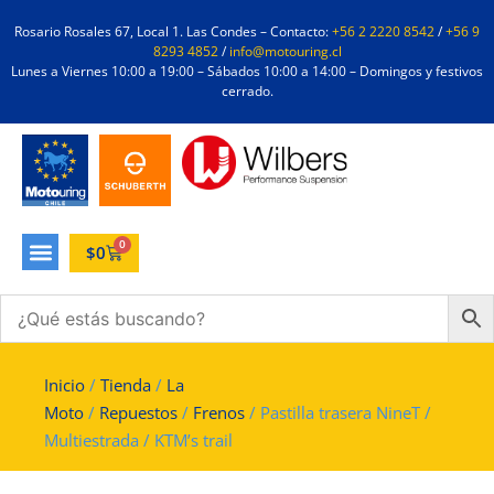
Rosario Rosales 67, Local 1. Las Condes – Contacto:
+56 2 2220 8542
/
+56 9
8293 4852
/
info@motouring.cl
Lunes a Viernes 10:00 a 19:00 – Sábados 10:00 a 14:00 – Domingos y festivos
cerrado.
0
$
0
Inicio
/
Tienda
/
La
Moto
/
Repuestos
/
Frenos
/ Pastilla trasera NineT /
Multiestrada / KTM’s trail