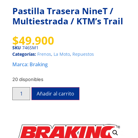
Pastilla Trasera NineT /
Multiestrada / KTM’s Trail
$
49.900
SKU
746SM1
Categorías:
Frenos
,
La Moto
,
Repuestos
Marca:
Braking
20 disponibles
Añadir al carrito