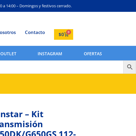
0 a 14:00 – Domingos y festivos cerrado.
osotros
Contacto
0
$
0
OUTLET
INSTAGRAM
OFERTAS
nstar – Kit
ansmisión
50DK/G650GS 112-