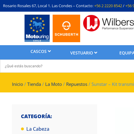
Rosario Rosales 67, Local 1. Las Condes – Contacto:
+56 2 2220 8542
/
+56 
CASCOS
VESTUARIO
EQUIPA
Inicio
/
Tienda
/
La Moto
/
Repuestos
/ Sunstar – Kit tran
CATEGORÍA:
La Cabeza