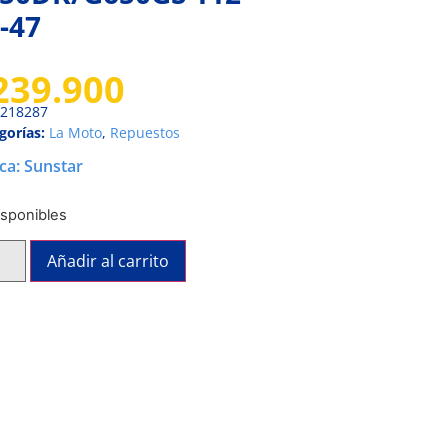
-47
239.900
218287
gorías:
La Moto
,
Repuestos
ca:
Sunstar
isponibles
Añadir al carrito