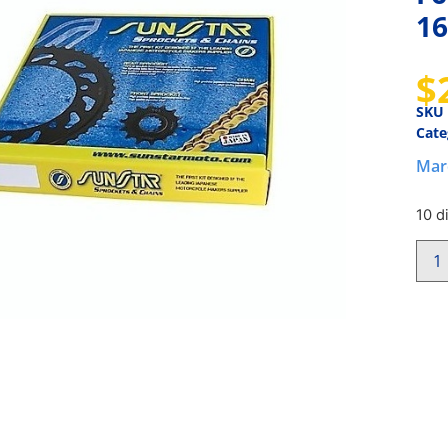
16
$
SKU
Cate
Mar
10 d