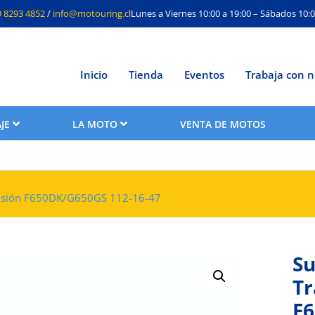
9 8293 4852
/
info@motouring.cl
Lunes a Viernes 10:00 a 19:00 – Sábados 10:0
Inicio
Tienda
Eventos
Trabaja con n
JE
LA MOTO
VENTA DE MOTOS
smisión F650DK/G650GS 112-16-47
Su
Tr
F6