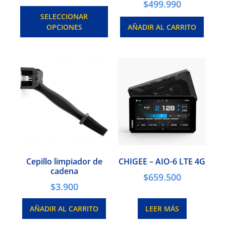
$
499.990
SELECCIONAR
OPCIONES
AÑADIR AL CARRITO
Cepillo limpiador de
CHIGEE – AIO-6 LTE 4G
cadena
$
659.500
$
3.900
AÑADIR AL CARRITO
LEER MÁS