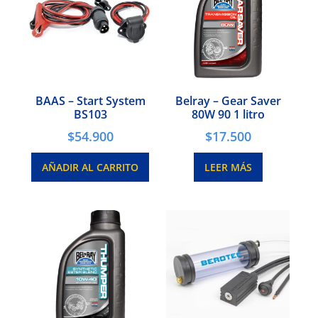
BAAS – Start System
Belray – Gear Saver
BS103
80W 90 1 litro
$
54.900
$
17.500
AÑADIR AL CARRITO
LEER MÁS