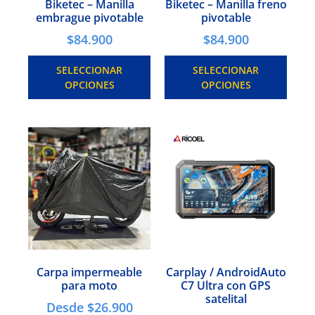
Biketec – Manilla
Biketec – Manilla freno
embrague pivotable
pivotable
$
84.900
$
84.900
SELECCIONAR
SELECCIONAR
OPCIONES
OPCIONES
Carpa impermeable
Carplay / AndroidAuto
para moto
C7 Ultra con GPS
satelital
Desde
$
26.900