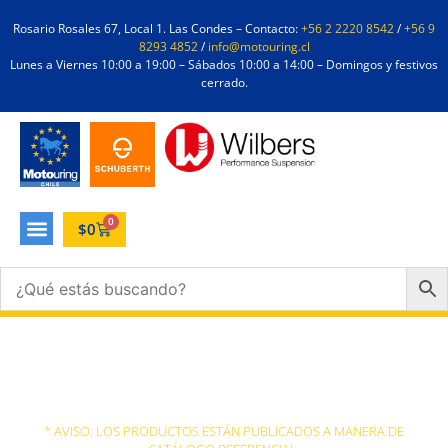
Rosario Rosales 67, Local 1. Las Condes – Contacto:
+56 2 2220 8542
/
+56 9
8293 4852
/
info@motouring.cl
Lunes a Viernes 10:00 a 19:00 – Sábados 10:00 a 14:00 – Domingos y festivos
cerrado.
0
$
0
La Moto
* AVISO: LOS PRODUCTOS ESTÁN PUBLICADOS A MANERA DE