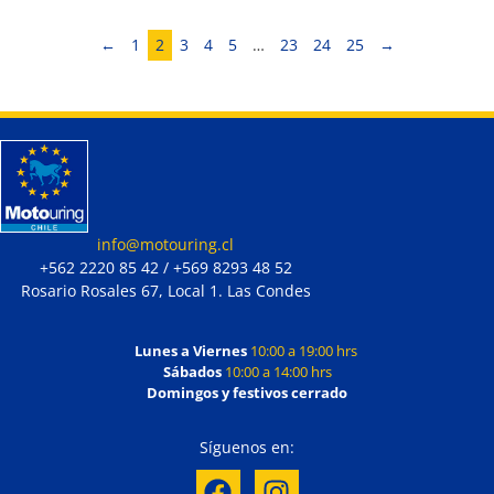
←
1
2
3
4
5
…
23
24
25
→
info@motouring.cl
+562 2220 85 42 / +569 8293 48 52
Rosario Rosales 67, Local 1. Las Condes
Lunes a Viernes
10:00 a 19:00 hrs
Sábados
10:00 a 14:00 hrs
Domingos y festivos cerrado
Síguenos en: