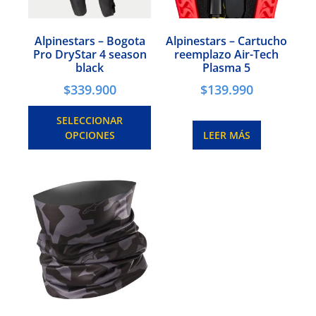
Alpinestars – Bogota
Alpinestars – Cartucho
Pro DryStar 4 season
reemplazo Air-Tech
black
Plasma 5
$
339.900
$
139.990
SELECCIONAR
OPCIONES
LEER MÁS