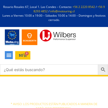
Rosario Rosales 67, Local 1. Las Condes – Contacto:
+56 2 2220 8542
/
+56 9
8293 4852
/
info@motouring.cl
Lunes a Viernes 10:00 a 19:00 – Sábados 10:00 a 14:00 – Domingos y festivos
cerrado.
0
$
0
Alpinestars
* AVISO: LOS PRODUCTOS ESTÁN PUBLICADOS A MANERA DE