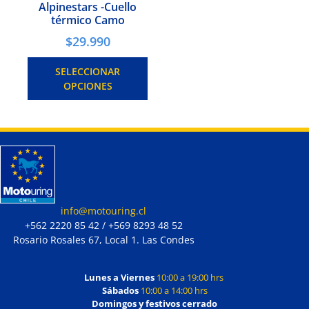
Alpinestars -Cuello
térmico Camo
$
29.990
SELECCIONAR
OPCIONES
info@motouring.cl
+562 2220 85 42 / +569 8293 48 52
Rosario Rosales 67, Local 1. Las Condes
Lunes a Viernes
10:00 a 19:00 hrs
Sábados
10:00 a 14:00 hrs
Domingos y festivos cerrado