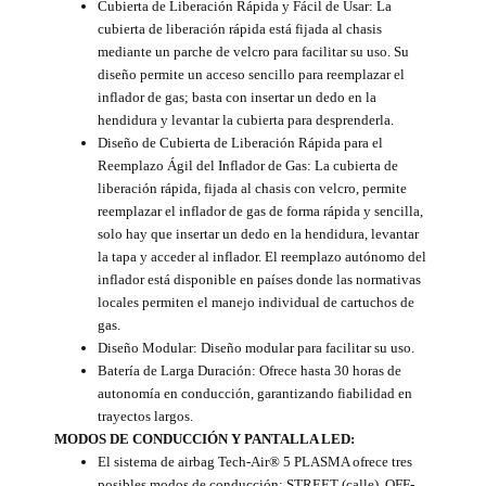
Cubierta de Liberación Rápida y Fácil de Usar: La
cubierta de liberación rápida está fijada al chasis
mediante un parche de velcro para facilitar su uso. Su
diseño permite un acceso sencillo para reemplazar el
inflador de gas; basta con insertar un dedo en la
hendidura y levantar la cubierta para desprenderla.
Diseño de Cubierta de Liberación Rápida para el
Reemplazo Ágil del Inflador de Gas: La cubierta de
liberación rápida, fijada al chasis con velcro, permite
reemplazar el inflador de gas de forma rápida y sencilla,
solo hay que insertar un dedo en la hendidura, levantar
la tapa y acceder al inflador. El reemplazo autónomo del
inflador está disponible en países donde las normativas
locales permiten el manejo individual de cartuchos de
gas.
Diseño Modular: Diseño modular para facilitar su uso.
Batería de Larga Duración: Ofrece hasta 30 horas de
autonomía en conducción, garantizando fiabilidad en
trayectos largos.
MODOS DE CONDUCCIÓN Y PANTALLA LED:
El sistema de airbag Tech-Air® 5 PLASMA ofrece tres
posibles modos de conducción: STREET (calle), OFF-