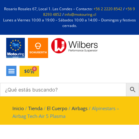
Rosario Rosales 67, Local 1. Las Condes – Contacto:
+56 2 2220 8542
/
+56 9
8293 4852
/
info@motouring.cl
Lunes a Viernes 10:00 a 19:00 – Sábados 10:00 a 14:00 – Domingos y festivos
cerrado.
0
$
0
Inicio
/
Tienda
/
El Cuerpo
/
Airbags
/ Alpinestars –
Airbag Tech-Air 5 Plasma