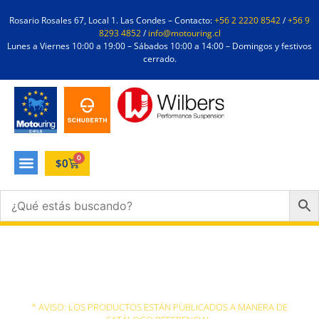
Rosario Rosales 67, Local 1. Las Condes – Contacto:
+56 2 2220 8542
/
+56 9
8293 4852
/
info@motouring.cl
Lunes a Viernes 10:00 a 19:00 – Sábados 10:00 a 14:00 – Domingos y festivos
cerrado.
0
$
0
5XL
* AVISO: LOS PRODUCTOS ESTÁN PUBLICADOS A MANERA DE