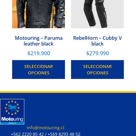
Motouring – Paruma
RebelHorn – Cubby V
leather black
black
$
219.900
$
279.990
SELECCIONAR
SELECCIONAR
OPCIONES
OPCIONES
info@motouring.cl
+562 2220 85 42 / +569 8293 48 52