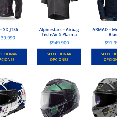
 – SD JT36
Alpinestars – Airbag
ARMAD – Me
Tech-Air 5 Plasma
Blu
139.990
$
949.900
$
91.9
ECCIONAR
SELECCIONAR
SELECCI
PCIONES
OPCIONES
OPCIO