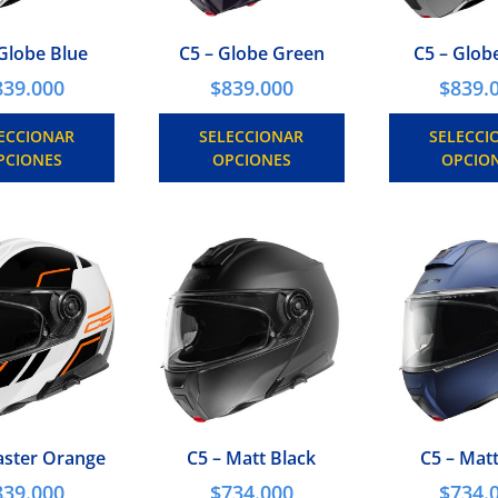
 Globe Blue
C5 – Globe Green
C5 – Glob
839.000
$
839.000
$
839.
ECCIONAR
SELECCIONAR
SELECCI
PCIONES
OPCIONES
OPCIO
aster Orange
C5 – Matt Black
C5 – Mat
839.000
$
734.000
$
734.