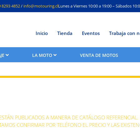
9 8293 4852
/
info@motouring.cl
Lunes a Viernes 10:00 a 19:00 – Sábados 10:0
Inicio
Tienda
Eventos
Trabaja con n
JE
LA MOTO
VENTA DE MOTOS
XL
 ESTÁN PUBLICADOS A MANERA DE CATÁLOGO REFERENCIAL.
TAMOS CONFIRMAR POR TELÉFONO EL PRECIO Y LAS EXISTEN