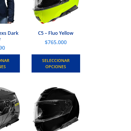
xs Dark
C5 – Fluo Yellow
e
$
765.000
90
ONAR
SELECCIONAR
NES
OPCIONES