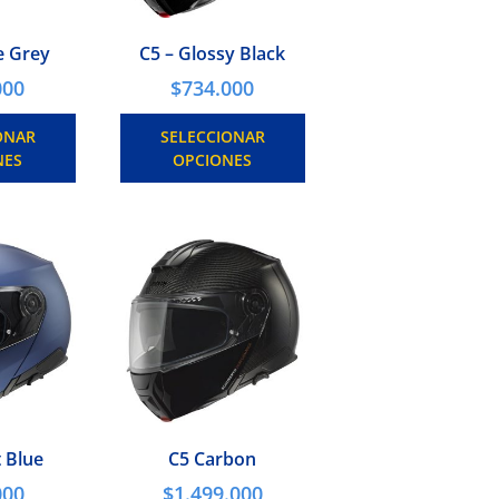
e Grey
C5 – Glossy Black
000
$
734.000
ONAR
SELECCIONAR
NES
OPCIONES
t Blue
C5 Carbon
000
$
1.499.000