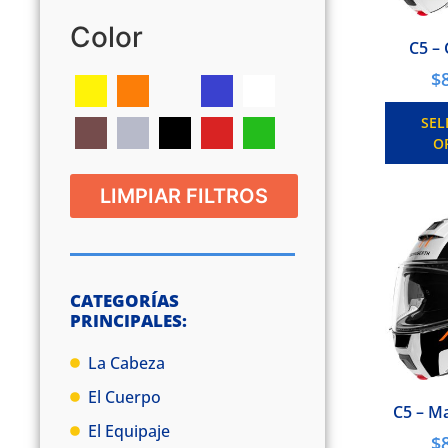
Color
C5 –
$
SEL
O
LIMPIAR FILTROS
CATEGORÍAS
PRINCIPALES:
La Cabeza
El Cuerpo
C5 – M
El Equipaje
$