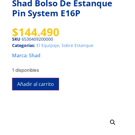
Shad Bolso De Estanque
Pin System E16P
$
144.490
SKU
6530409200000
Categorías:
El Equipaje
,
Sobre Estanque
Marca:
Shad
1 disponibles
Añadir al carrito