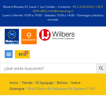
Rosario Rosales 67, Local 1. Las Condes – Contacto:
+56 2 2220 8542
/
+56 9
8293 4852
/
info@motouring.cl
Lunes a Viernes 10:00 a 19:00 – Sábados 10:00 a 14:00 – Domingos y festivos
cerrado.
0
$
0
Inicio
/
Tienda
/
El Equipaje
/
Bolsos
/
Sobre
Estanque
/ Shad Bolso de Estanque Pin System E16P