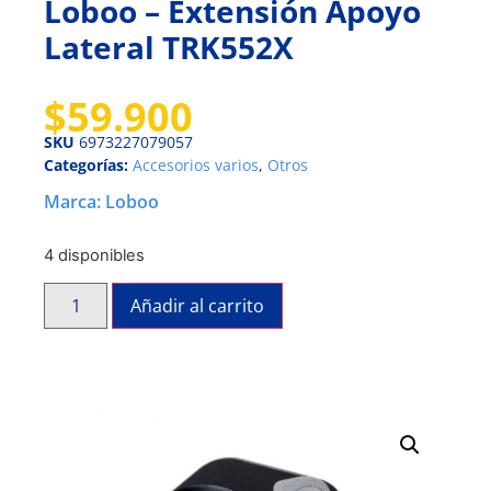
Loboo – Extensión Apoyo
Lateral TRK552X
$
59.900
SKU
6973227079057
Categorías:
Accesorios varios
,
Otros
Marca:
Loboo
4 disponibles
Añadir al carrito