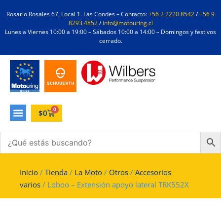
Rosario Rosales 67, Local 1. Las Condes – Contacto:
+56 2 2220 8542
/
+56 9
8293 4852
/
info@motouring.cl
Lunes a Viernes 10:00 a 19:00 – Sábados 10:00 a 14:00 – Domingos y festivos
cerrado.
0
$
0
Inicio
/
Tienda
/
La Moto
/
Otros
/
Accesorios
varios
/ Loboo – Extensión apoyo lateral TRK552X