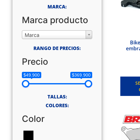
MARCA:
Marca producto
Marca
Bike
RANGO DE PRECIOS:
embra
Precio
$49.900
$369.900
S
TALLAS:
COLORES:
Color