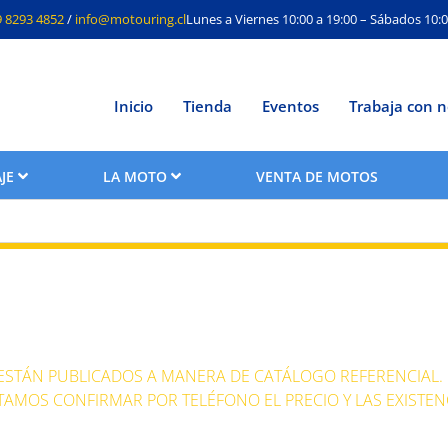
9 8293 4852
/
info@motouring.cl
Lunes a Viernes 10:00 a 19:00 – Sábados 10:0
Inicio
Tienda
Eventos
Trabaja con n
JE
LA MOTO
VENTA DE MOTOS
F800GS
 ESTÁN PUBLICADOS A MANERA DE CATÁLOGO REFERENCIAL.
TAMOS CONFIRMAR POR TELÉFONO EL PRECIO Y LAS EXISTEN