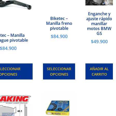
Enganche y
Biketec –
ajuste rápido
Manilla freno
manillar
pivotable
motos BMW
GS
tec – Manilla
$
84.900
gue pivotable
$
49.900
$
84.900
ELECCIONAR
SELECCIONAR
AÑADIR AL
OPCIONES
OPCIONES
CARRITO