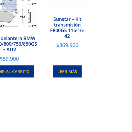
Sunstar – Kit
transmisión
F800GS 116-16-
42
a delantera BMW
0/800/750/850GS
$
369.900
+ ADV
$
59.900
IR AL CARRITO
LEER MÁS