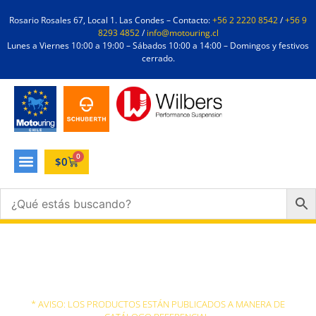
Rosario Rosales 67, Local 1. Las Condes – Contacto:
+56 2 2220 8542
/
+56 9
8293 4852
/
info@motouring.cl
Lunes a Viernes 10:00 a 19:00 – Sábados 10:00 a 14:00 – Domingos y festivos
cerrado.
0
$
0
G650GS
* AVISO: LOS PRODUCTOS ESTÁN PUBLICADOS A MANERA DE