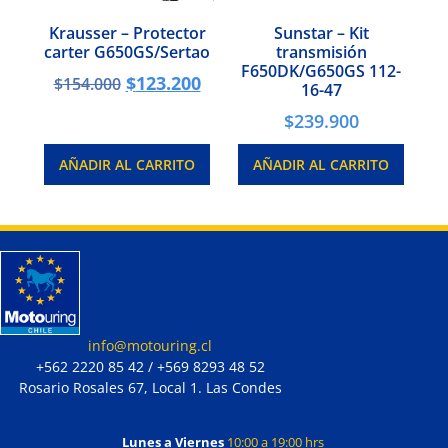
Krausser – Protector
Sunstar – Kit
carter G650GS/Sertao
transmisión
F650DK/G650GS 112-
$
123.200
$
154.000
16-47
$
239.900
AÑADIR AL CARRITO
AÑADIR AL CARRITO
info@motouring.cl
+562 2220 85 42 / +569 8293 48 52
Rosario Rosales 67, Local 1. Las Condes
Lunes a Viernes
10:00 a 19:00 hrs